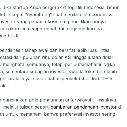
. Jika startup Anda bergerak di logistik Indonesia Timur,
 lebih cepat “nyambung” saat menilai unit economics.
investor yang paham ekosistem pendidikan punya
Kecocokan ini mempercepat due diligence karena
da bukti.
pendanaan tahap awal dan bersifat lebih luas lintas
vestasi dari puluhan ribu dolar AS hingga jutaan dolar
rlu menghafal semuanya, tetapi perlu memahami logika
 sementara sebagian investor swasta lokal bisa lebih
ght praktisnya: susun daftar pendek (shortlist) 10–15
ak.
mbandingkan pola pendanaan antarwilayah—misalnya
—melalui tulisan seperti
gambaran pendanaan investor di
an untuk memahami bahwa preferensi investor sering