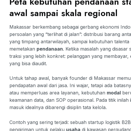
Peta kebutuhan pendanaan sta
awal sampai skala regional
Makassar berkembang sebagai gerbang ekonomi Indon
persoalan yang “terlihat di jalan”: distribusi barang a
yang timpang antarwilayah, sampai kebutuhan talenta
memetakan
pendanaan
. Ketika masalah yang disasar 
traksi yang lebih konkret: pelanggan yang membayar, e
yang bisa diaudit.
Untuk tahap awal, banyak founder di Makassar memula
pendapatan awal dari jasa. Ini wajar, tetapi ada batas
atau memperluas area layanan, kebutuhan
modal
beru
keamanan data, dan SOP operasional. Pada titik inilah
masuk idealnya dibarengi disiplin tata kelola.
Contoh yang sering terjadi: sebuah startup logistik B2
pengiriman untuk pelaku
usaha
di kawasan pergudanga