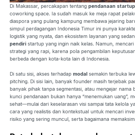
Di Makassar, percakapan tentang
pendanaan
startup
coworking space. Ia sudah masuk ke meja rapat pela
diaspora yang pulang kampung membawa jejaring baru
simpul perdagangan Indonesia Timur ini punya karakt
logistik yang nyata, dan ekosistem layanan yang s
pendiri
startup yang ingin naik kelas. Namun, mencar
strategi yang rapi, karena pola pengambilan keputusan, 
berbeda dengan kota-kota lain di Indonesia.
Di satu sisi, akses terhadap
modal
semakin terbuka lew
pitching. Di sisi lain, banyak founder masih terjebak
banyak pihak tanpa segmentasi, atau mengejar nama 
kunci pendanaan bukan hanya “menemukan uang”, 
sehat—mulai dari keselarasan visi sampai tata kelola y
cara yang realistis dan kontekstual untuk mencari inv
risiko yang sering muncul, serta bagaimana memaksima