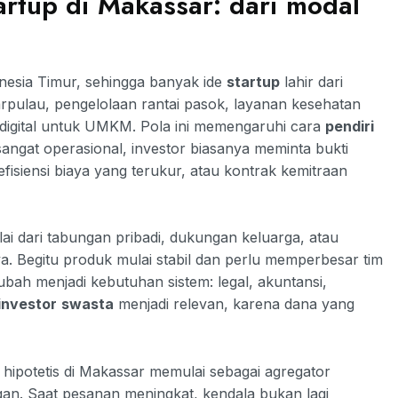
rtup di Makassar: dari modal
esia Timur, sehingga banyak ide
startup
lahir dari
ntarpulau, pengelolaan rantai pasok, layanan kesehatan
 digital untuk UMKM. Pola ini memengaruhi cara
pendiri
sangat operasional, investor biasanya meminta bukti
fisiensi biaya yang terukur, atau kontrak kemitraan
i dari tabungan pribadi, dukungan keluarga, atau
nya. Begitu produk mulai stabil dan perlu memperbesar tim
bah menjadi kebutuhan sistem: legal, akuntansi,
investor
swasta
menjadi relevan, karena dana yang
B hipotetis di Makassar memulai sebagai agregator
n. Saat pesanan meningkat, kendala bukan lagi