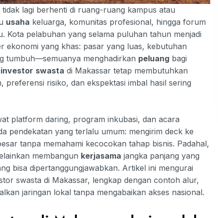
tidak lagi berhenti di ruang-ruang kampus atau
ku
usaha
keluarga, komunitas profesional, hingga forum
. Kota pelabuhan yang selama puluhan tahun menjadi
er ekonomi yang khas: pasar yang luas, kebutuhan
edang tumbuh—semuanya menghadirkan
peluang
bagi
i
investor
swasta
di Makassar tetap membutuhkan
preferensi risiko, dan ekspektasi imbal hasil sering
at platform daring, program inkubasi, dan acara
 pada pendekatan yang terlalu umum: mengirim deck ke
besar tanpa memahami kecocokan tahap bisnis. Padahal,
melainkan membangun
kerjasama
jangka panjang yang
ang bisa dipertanggungjawabkan. Artikel ini mengurai
estor swasta di Makassar, lengkap dengan contoh alur,
lkan jaringan lokal tanpa mengabaikan akses nasional.