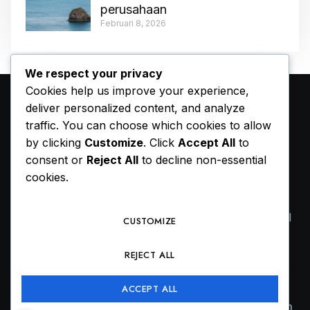
perusahaan
Februari 8, 2026
We respect your privacy
Cookies help us improve your experience,
deliver personalized content, and analyze
traffic. You can choose which cookies to allow
by clicking
Customize
. Click
Accept All
to
consent or
Reject All
to decline non-essential
cookies.
Ruang refleksi dan informasi yang didedikasikan
untuk sekolah, universitas, dan layanan profesional
CUSTOMIZE
di Indonesia.
REJECT ALL
ACCEPT ALL
Kontak
Peta situs
Tim
Pemberitahuan hukum