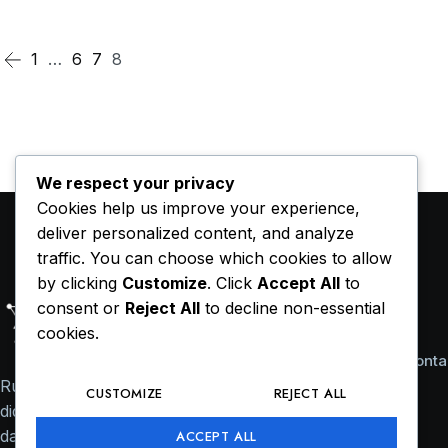
1
…
6
7
8
We respect your privacy
Cookies help us improve your experience,
deliver personalized content, and analyze
traffic. You can choose which cookies to allow
by clicking
Customize
. Click
Accept All
to
consent or
Reject All
to decline non-essential
cookies.
Konta
Ruang refleksi dan informasi yang
CUSTOMIZE
REJECT ALL
didedikasikan untuk sekolah, universitas,
dan layanan profesional di Indonesia.
ACCEPT ALL