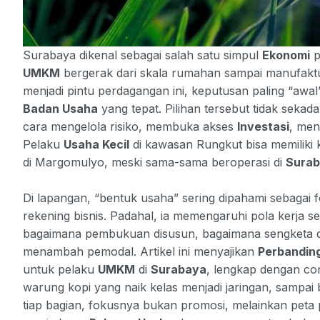
Surabaya dikenal sebagai salah satu simpul
Ekonomi
p
UMKM
bergerak dari skala rumahan sampai manufaktu
menjadi pintu perdagangan ini, keputusan paling “awal
Badan Usaha
yang tepat. Pilihan tersebut tidak seka
cara mengelola risiko, membuka akses
Investasi
, men
Pelaku
Usaha Kecil
di kawasan Rungkut bisa memiliki
di Margomulyo, meski sama-sama beroperasi di
Sura
Di lapangan, “bentuk usaha” sering dipahami sebagai
rekening bisnis. Padahal, ia memengaruhi pola kerja s
bagaimana pembukuan disusun, bagaimana sengketa d
menambah pemodal. Artikel ini menyajikan
Perbandin
untuk pelaku
UMKM
di
Surabaya
, lengkap dengan con
warung kopi yang naik kelas menjadi jaringan, sampai 
tiap bagian, fokusnya bukan promosi, melainkan peta