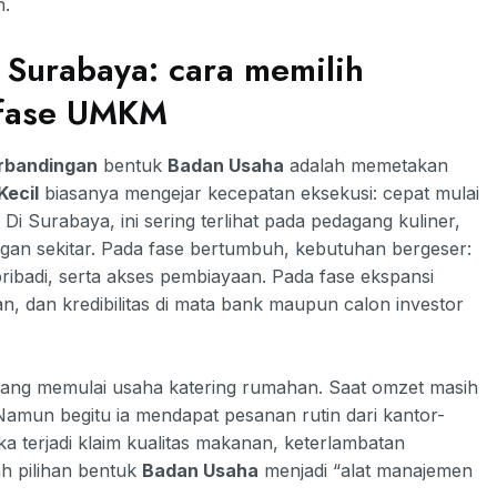
n.
 Surabaya: cara memilih
n fase UMKM
rbandingan
bentuk
Badan Usaha
adalah memetakan
Kecil
biasanya mengejar kecepatan eksekusi: cepat mulai
Di Surabaya, ini sering terlihat pada pedagang kuliner,
anggan sekitar. Pada fase bertumbuh, kebutuhan bergeser:
ribadi, serta akses pembiayaan. Pada fase ekspansi
an, dan kredibilitas di mata bank maupun calon investor
yang memulai usaha katering rumahan. Saat omzet masih
 Namun begitu ia mendapat pesanan rutin dari kantor-
ka terjadi klaim kualitas makanan, keterlambatan
ah pilihan bentuk
Badan Usaha
menjadi “alat manajemen