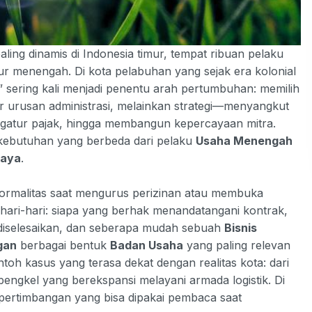
aling dinamis di Indonesia timur, tempat ribuan pelaku
r menengah. Di kota pelabuhan yang sejak era kolonial
” sering kali menjadi penentu arah pertumbuhan: memilih
dar urusan administrasi, melainkan strategi—menyangkut
gatur pajak, hingga membangun kepercayaan mitra.
 kebutuhan yang berbeda dari pelaku
Usaha Menengah
baya
.
 formalitas saat mengurus perizinan atau membuka
ehari-hari: siapa yang berhak menandatangani kontrak,
iselesaikan, dan seberapa mudah sebuah
Bisnis
gan
berbagai bentuk
Badan Usaha
yang paling relevan
toh kasus yang terasa dekat dengan realitas kota: dari
bengkel yang berekspansi melayani armada logistik. Di
 pertimbangan yang bisa dipakai pembaca saat