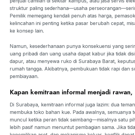
penjual camilan di sekitar kampus, atau jasa servis elek
struktur paling sederhana—usaha perseorangan—sering
Pemilik memegang kendali penuh atas harga, pemasok,
kelincahan ini penting ketika pasar berubah cepat, mi
ke konsep lain.
Namun, kesederhanaan punya konsekuensi yang sering 
uang pribadi dan uang usaha dapat kabur jika tidak di
dapur, atau menyewa ruko di Surabaya Barat, keput
rumah tangga. Akibatnya, pembukuan tidak rapi dan s
pembiayaan.
Kapan kemitraan informal menjadi rawan
Di Surabaya, kemitraan informal juga lazim: dua tem
membuka toko bahan kue. Pada awalnya, semuanya te
muncul ketika peran tidak seimbang—misalnya satu pi
lebih pasif namun menuntut pembagian sama. Jika tidak
kepemilikan aset, dan mekanisme keluar, konflik dap